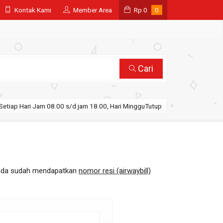
Kontak Kami
Member Area
Rp
0
0
Cari
Setiap Hari Jam 08.00 s/d jam 18.00, Hari MingguTutup
 Anda sudah mendapatkan
nomor resi (airwaybill)