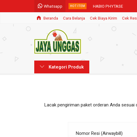
Whatsapp
HABIO PHYTASE
HOT ITEM
Beranda
Cara Belanja
Cek Biaya Kirim
Cek Res
COPPER SULPHATE
CANTHAXANTIN
DANISCO XYLANASE
MADURAMYCIN
Kategori Produk
L-THREONINE
MONENSIN
DICALCIUM PHOSPHAT
Lacak pengiriman paket orderan Anda sesuai 
Nomor Resi (Airwaybill)