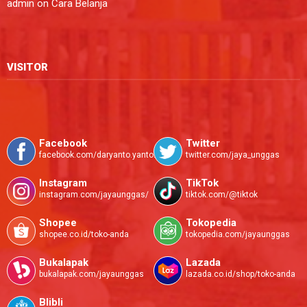
admin
on
Cara Belanja
VISITOR
Facebook
Twitter
facebook.com/daryanto.yanto.585
twitter.com/jaya_unggas
Instagram
TikTok
instagram.com/jayaunggas/
tiktok.com/@tiktok
Shopee
Tokopedia
shopee.co.id/toko-anda
tokopedia.com/jayaunggas
Bukalapak
Lazada
bukalapak.com/jayaunggas
lazada.co.id/shop/toko-anda
Blibli