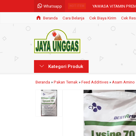
Whatsapp
YAWASA VITAMIN PREM
HOT ITEM
Beranda
Cara Belanja
Cek Biaya Kirim
Cek Res
SODIUM BICARBONATE
L-TRYPTOPHAN
L-METHIONINE
SILICON DIOXIDE
Kategori Produk
JASA FORMULATOR
ENVIVA EO
Beranda
»
Pakan Ternak
»
Feed Additives
»
Asam Amino
BERGAFAT