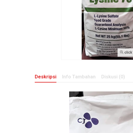
click
Deskripsi
Info Tambahan
Diskusi (0)