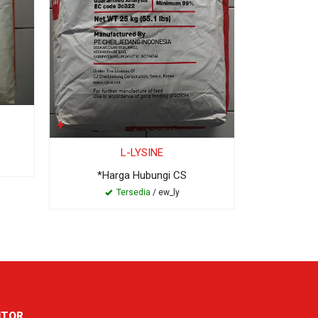
*Ha
L-LYSINE
*Harga Hubungi CS
Tersedia
/ ew_ly
ITOR