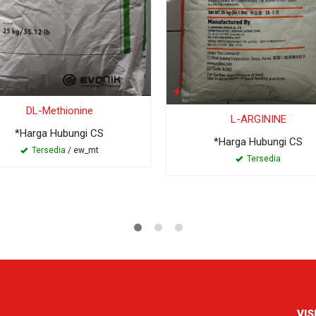
DL-Methionine
L-ARGININE
*Harga Hubungi CS
*Harga Hubungi CS
Tersedia
/ ew_mt
Tersedia
VIS