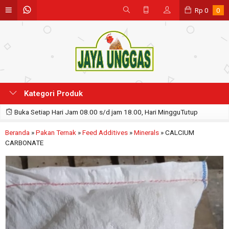
Rp
0
0
Kategori Produk
Buka Setiap Hari Jam 08.00 s/d jam 18.00, Hari MingguTutup
Beranda
»
Pakan Ternak
»
Feed Additives
»
Minerals
»
CALCIUM
CARBONATE